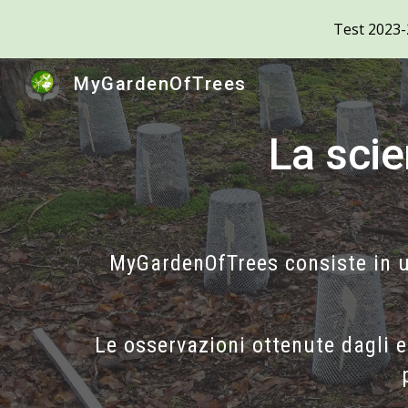
Test 2023-2
Sk
MyGardenOfTrees
La scie
MyGardenOfTrees consiste in u
Le osservazioni ottenute dagli 