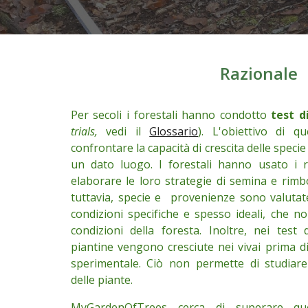
Ra
zionale
Per secoli i forestali hanno condotto
test d
trials,
vedi
il
Glossar
io
). L'obiettivo di q
confrontare la capacità di crescita delle specie
un dato luogo. I forestali hanno usato i ri
elaborare le loro strategie di semina e rim
tuttavia, specie e provenienze sono valutate 
condizioni specifiche e spesso ideali
, che
no
condizioni della foresta. Inoltre, nei test 
piantine vengono cresciute nei vivai
prima di
sperimentale
. Ciò non permette di studiare
delle piante.
MyGardenOfTrees cerca di
superare que