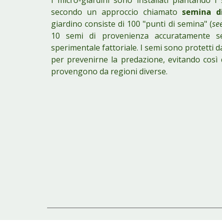
I micro-giardini sono installati piantando i
secondo un approccio chiamato
semina d
giardino
consiste di
100 "punti di semina"
(
se
10 semi di provenienza accuratamente se
sperimentale fattoriale. I semi sono protetti 
per prevenirne la predazione, evitando così
provengono da regioni diverse.