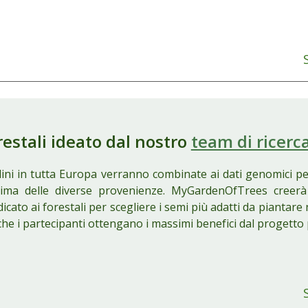
restali ideato dal nostro
team di ricerc
dini in tutta Europa verranno combinate ai dati genomici pe
clima delle diverse provenienze.
MyGardenOfTrees
creer
icato ai forestali per scegliere i semi più adatti da piantare 
che i partecipanti ottengano i massimi benefici dal progetto pe