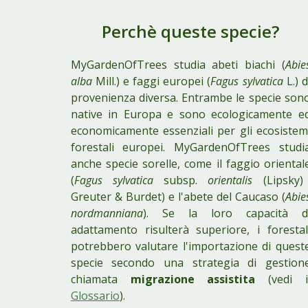
Perchè queste specie
?
MyGardenOfTrees
studia abeti biachi
(
Abie
alba
Mill.)
e faggi europei
(
Fagus sylvatica
L.) d
provenienza diversa. Entrambe le spe
c
ie son
native in Europa e sono ecologicamente e
economicamente essenziali per
gli
ecosistem
forestali europei.
MyGardenOfTrees
studi
anche specie sorelle, come il faggio oriental
(
Fagus sylvatica
subsp.
orientalis
(Lipsky)
Greuter & Burdet
) e l'abete del Caucaso
(
Abie
nordmanniana
). Se la loro capacità d
adattamento risulterà superiore, i forestal
potrebbero valutare l
'importazione di quest
specie secondo una strategia di gestion
chiamata
migrazione assistita
(
vedi i
Glossa
rio
).