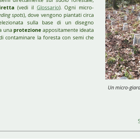
 semi direttamente sul suolo forestale,
iretta
(
vedi il
Glossar
io
). Ogni micro-
eding spots
)
, dove vengono piantati circa
lezionata sulla base di un disegno
da una
protezione
appositamente
ideata
 di contaminare la foresta con semi che
Un micro-giard