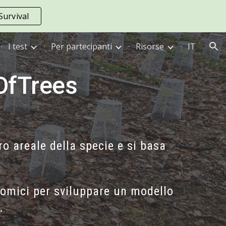
urvival
ion
I test
Per partecipanti
Risorse
IT
fTrees
ero areale della specie e si basa
omici per sviluppare un
modello
.