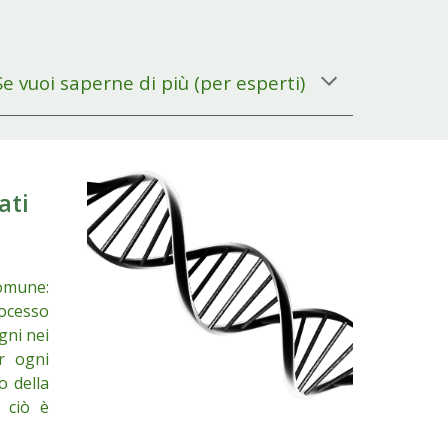
Se vuoi saperne di più
(
per esperti
)
ati
comune:
rocesso
gni nei
r ogni
o della
 ciò è