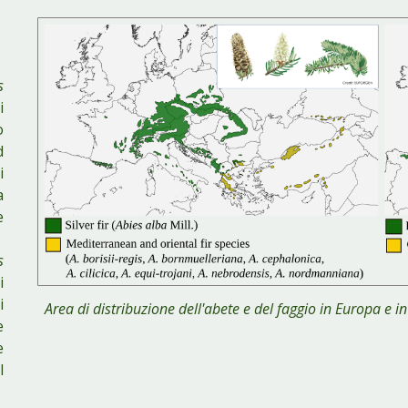
s
i
o
d
i
a
e
s
i
i
Area di distribuzione dell'abete e del faggio in Europa e 
e
e
l