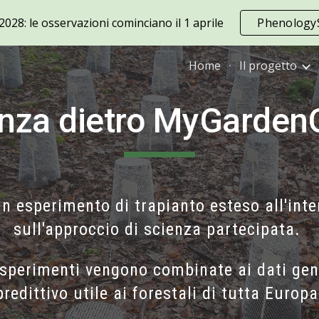
028: le osservazioni cominciano il 1 aprile
PhenologyS
ip to main content
Skip to navigat
Home
Il progetto
nza dietro
MyGardenO
n esperimento di trapianto
esteso all'int
sull'approccio di scienza
partecipata
.
esperimenti vengono combinate ai dati gen
predittivo
utile ai forestali di tutta Europa