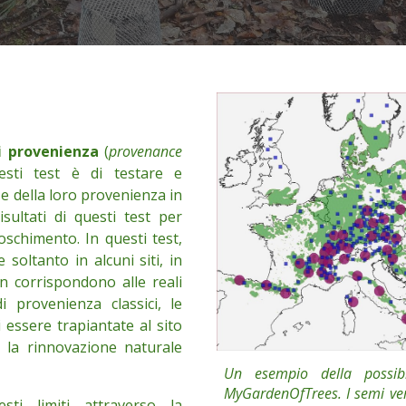
i provenienza
(
provenance
uesti test
è di testare e
 e della loro provenienza in
sultati di questi test per
boschimento.
I
n
questi test,
soltanto in alcuni siti, in
n corrispondono alle reali
di provenienza classici, le
 essere trapiantate al sito
 la rinnovazione naturale
Un esempio della possibi
MyGardenOfTrees. I semi verr
sti limiti attraverso la